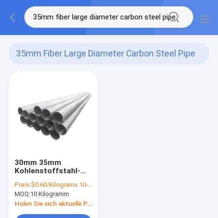
35mm Fiber Large Diameter Carbon Steel Pipe
(1)
30mm 35mm
Kohlenstoffstahl-
Rohr 50mm des
Preis:
$0.60/Kilograms 10-100 Kilograms
Faser-großer
MOQ:
10 Kilogramm
Durchmesser-
Kohlenstoffstahl-
Holen Sie sich aktuelle Preis
Rohr-40mm 45mm