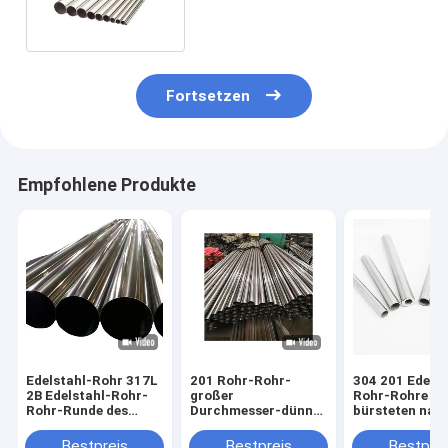
Fortsetzen
Empfohlene Produkte
Edelstahl-Rohr 317L
201 Rohr-Rohr-
304 201 Edelst
2B Edelstahl-Rohr-
großer
Rohr-Rohre 2
Rohr-Runde des
Durchmesser-dünner
bürsteten nah
Innendurchmesser-
Wand-Edelstahl-
Spiegel-Rohr
0.5mm-2mm säumte
Schläuche 304 des
Bestpreis
Bestpreis
Bestprei