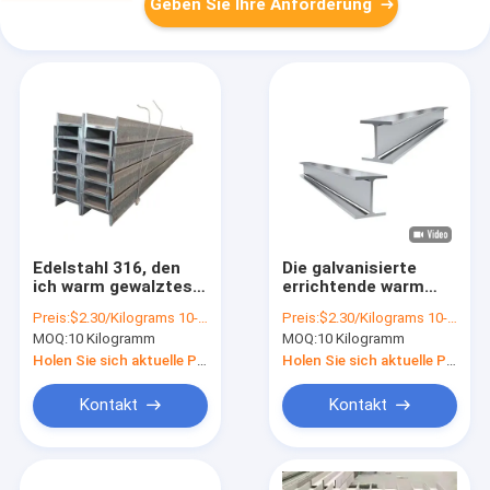
Geben Sie Ihre Anforderung
Edelstahl 316, den
Die galvanisierte
ich warm gewalztes
errichtende warm
heißes Bad strahle,
gewalzte
Preis:
$2.30/Kilograms 10-100 Kilograms
Preis:
$2.30/Kilograms 10-100 Kilograms
galvanisierte
Stahlkonstruktion
MOQ:
10 Kilogramm
MOQ:
10 Kilogramm
Edelstahl 2B
des Edelstahl-316
formte ich
Holen Sie sich aktuelle Preis
Holen Sie sich aktuelle Preis
Stahlträger
Kontakt
Kontakt