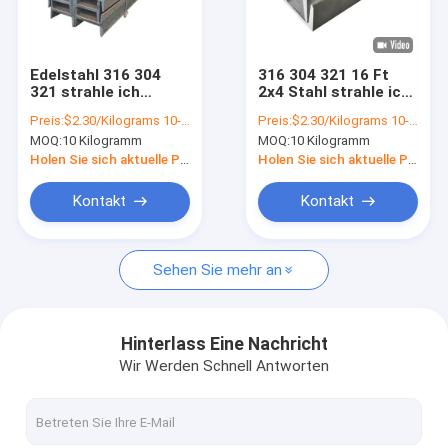
Kontakt
Edelstahl 316 304
316 304 321 16 Ft
321 strahle ich
2x4 Stahl strahle ich
Edelstahlspule
chemische Industrie
strukturelles
Preis:
$2.30/Kilograms 10-100 Kilograms
Preis:
$2.30/Kilograms 10-100 Kilograms
der Halteträger-
Baugewerbe
MOQ:
10 Kilogramm
MOQ:
10 Kilogramm
SS400 SS490
Kaltgewalzte Stahlspule
Holen Sie sich aktuelle Preis
Holen Sie sich aktuelle Preis
Edelstahl-Streifen
Kontakt
Kontakt
Edelstahlblech-Platte
Sehen Sie mehr an
Edelstahl leitet Rohre
SS Stahl-Rod
Hinterlass Eine Nachricht
Wir Werden Schnell Antworten
Industrielles galvanisiertes Rohr
Kohlenstoffstahlrohr