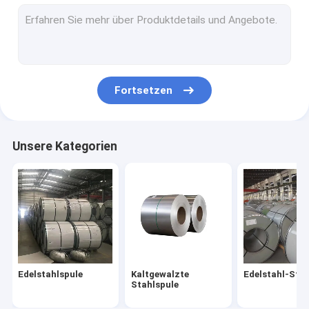
Edelstahlinstallationen
Edelstahl-Winkel
Rostfreie U-Schiene
Fortsetzen
Edelstahl, den ich strahle
Kupferne Metallrolle
Unsere Kategorien
Aluminiumplattenblatt
Aluminiumstreifen-Spule
Edelstahlspule
Kaltgewalzte
Edelstahl-Stre
Stahlspule