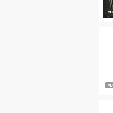
VI
VI