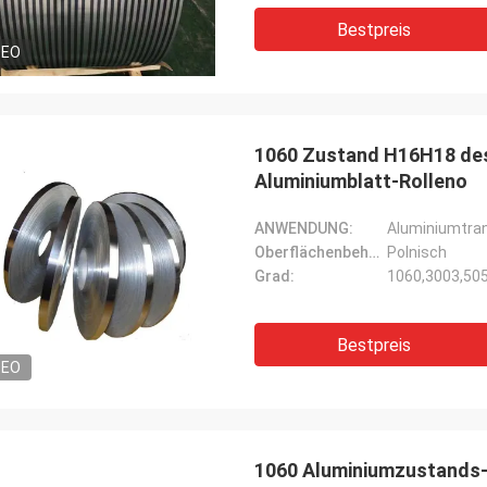
Bestpreis
DEO
1060 Zustand H16H18 des 
Aluminiumblatt-Rolleno
ANWENDUNG:
Aluminiumtran
Oberflächenbehandlung:
Polnisch
Grad:
1060,3003,50
Bestpreis
DEO
1060 Aluminiumzustands-