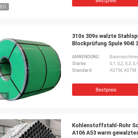
Bestpreis
DEO
310s 309s walzte Stahlspu
Blockprüfung Spule 904l 
ANWENDUNG:
Baumaschinene
Stärke:
0,1, 0,2, 0,3, 0,4
Standard:
ASTM, ASTM
Bestpreis
DEO
Kohlenstoffstahl-Rohr S
A106 A53 warm gewalztes