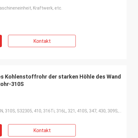
schineneinheit, Kraftwerk, etc.
Kontakt
ses Kohlenstoffrohr der starken Höhle des Wand
Rohr-310S
300 Reihe, 304N, 310S, S32305, 410, 316Ti, 316L, 321, 410S, 347, 430, 309S, 304, 439, 409L, 304L, S3
Kontakt