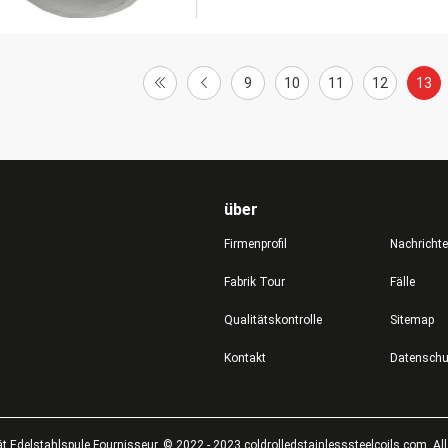
9
10
11
12
13
über
Firmenprofil
Nachricht
Fabrik Tour
Fälle
Qualitätskontrolle
Sitemap
Kontakt
t Edelstahlspule Fournisseur. © 2022 - 2023 coldrolledstainlesssteelcoils.com. Al