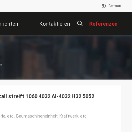
German
richten
Kontaktieren
Referenzen
Sie Uns
描
ne
述
all streift 1060 4032 Al-4032 H32 5052
ie, etc., Baumaschineneinheit, Kraftwerk, etc.