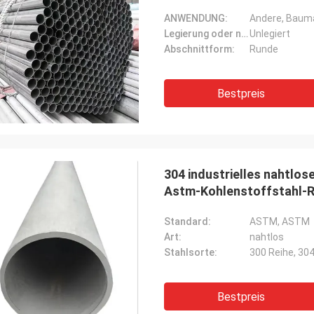
ANWENDUNG:
Andere, Bauma
Legierung oder nicht:
Unlegiert
Abschnittform:
Runde
Bestpreis
304 industrielles nahtlo
Astm-Kohlenstoffstahl-
Standard:
ASTM, ASTM
Art:
nahtlos
Stahlsorte:
Bestpreis