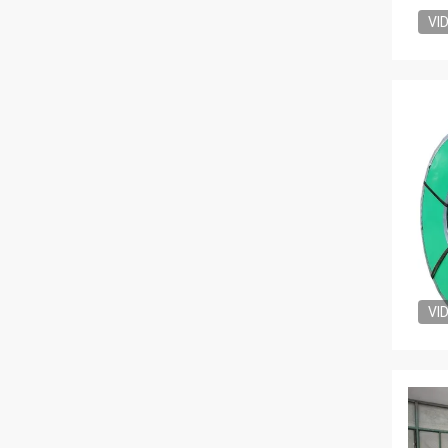
VI
VI