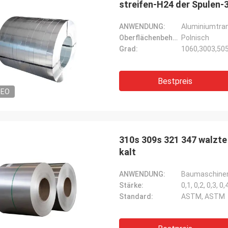
streifen-H24 der Spulen
ANWENDUNG:
Aluminiumtran
Oberflächenbehandlung:
Polnisch
Grad:
1060,3003,50
Bestpreis
DEO
310s 309s 321 347 walzte
kalt
ANWENDUNG:
Baumaschinene
Stärke:
0,1, 0,2, 0,3, 0,4
Standard:
ASTM, ASTM