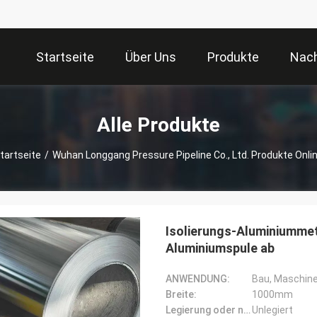
Startseite
Über Uns
Produkte
Nach
Alle Produkte
tartseite
/
Wuhan Longgang Pressure Pipeline Co., Ltd. Produkte Onli
Isolierungs-Aluminiummet
Aluminiumspule ab
ANWENDUNG:
Bau, Maschiner
Breite:
1000mm
Legierung oder nicht:
Unlegiert