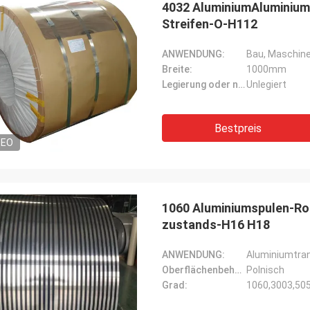
4032 AluminiumAluminiuml
Streifen-O-H112
ANWENDUNG:
Bau, Maschiner
Breite:
1000mm
Legierung oder nicht:
Unlegiert
Bestpreis
DEO
1060 Aluminiumspulen-Rol
zustands-H16 H18
ANWENDUNG:
Aluminiumtran
Oberflächenbehandlung:
Polnisch
Grad:
1060,3003,50