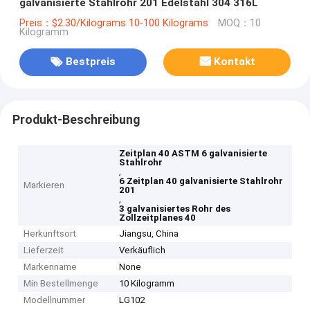
galvanisierte Stahlrohr 201 Edelstahl 304 316L
Preis：$2.30/Kilograms 10-100 Kilograms
MOQ：10
Kilogramm
Bestpreis
Kontakt
Produkt-Beschreibung
Zeitplan 40 ASTM 6 galvanisierte
Stahlrohr
,
6 Zeitplan 40 galvanisierte Stahlrohr
Markieren
201
,
3 galvanisiertes Rohr des
Zollzeitplanes 40
Herkunftsort
Jiangsu, China
Lieferzeit
Verkäuflich
Markenname
None
Min Bestellmenge
10 Kilogramm
Modellnummer
LG102