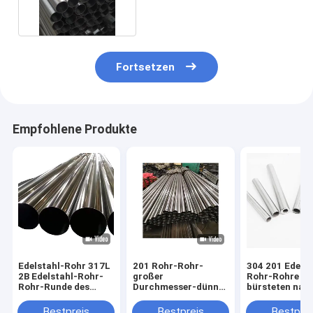
Fortsetzen
Empfohlene Produkte
Edelstahl-Rohr 317L
201 Rohr-Rohr-
304 201 Edelst
2B Edelstahl-Rohr-
großer
Rohr-Rohre 2
Rohr-Runde des
Durchmesser-dünner
bürsteten nah
Innendurchmesser-
Wand-Edelstahl-
Spiegel-Rohr
0.5mm-2mm säumte
Schläuche 304 des
Bestpreis
Bestpreis
Bestprei