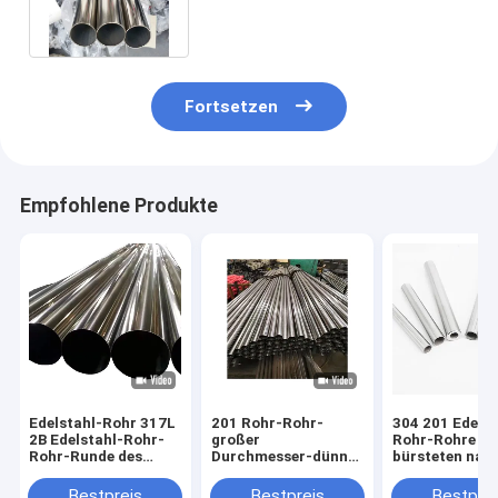
S31803 2205
Fortsetzen
Empfohlene Produkte
Edelstahl-Rohr 317L
201 Rohr-Rohr-
304 201 Edelst
2B Edelstahl-Rohr-
großer
Rohr-Rohre 2
Rohr-Runde des
Durchmesser-dünner
bürsteten nah
Innendurchmesser-
Wand-Edelstahl-
Spiegel-Rohr
0.5mm-2mm säumte
Schläuche 304 des
Bestpreis
Bestpreis
Bestprei