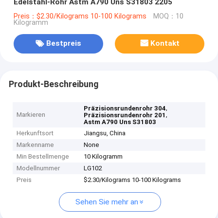
Edelstahl-Rohr Astm A790 Uns S31803 2205
Preis：$2.30/Kilograms 10-100 Kilograms
MOQ：10
Kilogramm
Bestpreis
Kontakt
Produkt-Beschreibung
,
Präzisionsrundenrohr 304
Markieren
,
Präzisionsrundenrohr 201
Astm A790 Uns S31803
Herkunftsort
Jiangsu, China
Markenname
None
Min Bestellmenge
10 Kilogramm
Modellnummer
LG102
Preis
$2.30/Kilograms 10-100 Kilograms
Sehen Sie mehr an