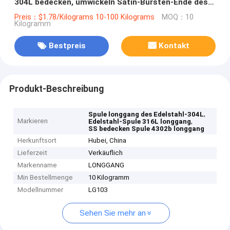
304L bedecken, umwickeln Satin-Bürsten-Ende des
Ba-4302b
Preis：$1.78/Kilograms 10-100 Kilograms
MOQ：10
Kilogramm
Bestpreis
Kontakt
Produkt-Beschreibung
,
Spule longgang des Edelstahl-304L
Markieren
,
Edelstahl-Spule 316L longgang
SS bedecken Spule 4302b longgang
Herkunftsort
Hubei, China
Lieferzeit
Verkäuflich
Markenname
LONGGANG
Min Bestellmenge
10 Kilogramm
Modellnummer
LG103
Sehen Sie mehr an