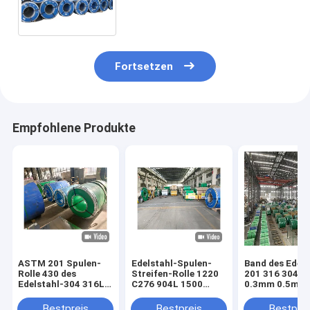
Bürsten-Ende des Ba-4302b
Fortsetzen
Empfohlene Produkte
ASTM 201 Spulen-
Edelstahl-Spulen-
Band des Edels
Rolle 430 des
Streifen-Rolle 1220
201 316 304 
Edelstahl-304 316L
C276 904L 1500
0.3mm 0.5mm
0,2 0,5 0,9 1,2 12
Edelstahl-Streifen-
1.2mm 3 dick 
20mm 309S 304L
Rolle 2 5 20mm
stark
Bestpreis
Bestpreis
Bestprei