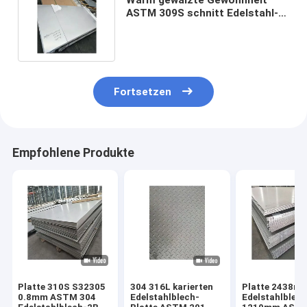
ASTM 309S schnitt Edelstahl-
Platte 310S 1.5mm 416 SS-
Platte
Fortsetzen
Empfohlene Produkte
Platte 310S S32305
304 316L karierten
Platte 2438m
0.8mm ASTM 304
Edelstahlblech-
Edelstahlblec