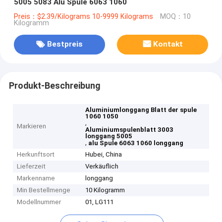
5005 5083 Alu Spule 6063 1060
Preis：$2.39/Kilograms 10-9999 Kilograms
MOQ：10
Kilogramm
Bestpreis
Kontakt
Produkt-Beschreibung
Aluminiumlonggang Blatt der spule
1060 1050
,
Markieren
Aluminiumspulenblatt 3003
longgang 5005
,
alu Spule 6063 1060 longgang
Herkunftsort
Hubei, China
Lieferzeit
Verkäuflich
Markenname
longgang
Min Bestellmenge
10 Kilogramm
Modellnummer
01, LG111