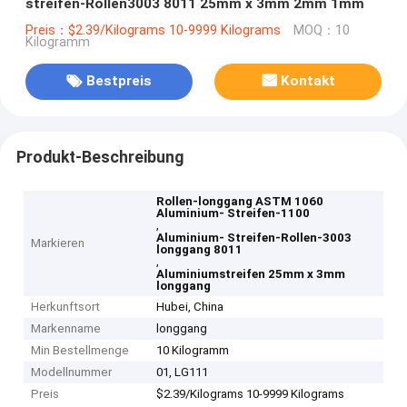
streifen-Rollen3003 8011 25mm x 3mm 2mm 1mm
Preis：$2.39/Kilograms 10-9999 Kilograms
MOQ：10
Kilogramm
Bestpreis
Kontakt
Produkt-Beschreibung
Rollen-longgang ASTM 1060
Aluminium- Streifen-1100
,
Aluminium- Streifen-Rollen-3003
Markieren
longgang 8011
,
Aluminiumstreifen 25mm x 3mm
longgang
Herkunftsort
Hubei, China
Markenname
longgang
Min Bestellmenge
10 Kilogramm
Modellnummer
01, LG111
Preis
$2.39/Kilograms 10-9999 Kilograms