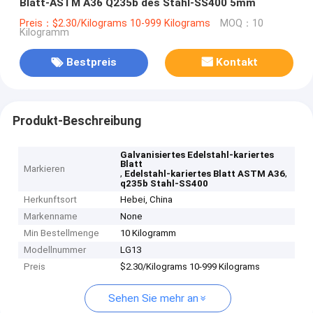
Blatt-ASTM A36 Q235b des Stahl-SS400 5mm
Preis：$2.30/Kilograms 10-999 Kilograms
MOQ：10
Kilogramm
Bestpreis
Kontakt
Produkt-Beschreibung
Galvanisiertes Edelstahl-kariertes
Blatt
Markieren
,
,
Edelstahl-kariertes Blatt ASTM A36
q235b Stahl-SS400
Herkunftsort
Hebei, China
Markenname
None
Min Bestellmenge
10 Kilogramm
Modellnummer
LG13
Preis
$2.30/Kilograms 10-999 Kilograms
Sehen Sie mehr an