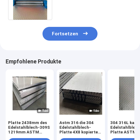
A36 Q235b des Stahl-SS400
5mm
Fortsetzen
Empfohlene Produkte
Platte 2438mm des
Astm 316 die 304
304 316L karie
Edelstahlblech-309S
Edelstahlblech-
Edelstahlblech
1219mm ASTM
Platte 4X8 kopierte
Platte ASTM 
Vielzweck
geprägte 5mm
0.3mm 0.4mm