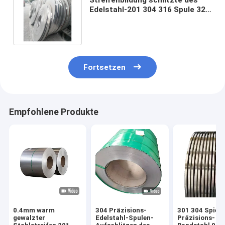
Edelstahl-201 304 316 Spule 321
310S 904L ASTM 2 2,5 4 6 8mm
auf
Fortsetzen
Empfohlene Produkte
0.4mm warm
304 Präzisions-
301 304 Spiege
gewalzter
Edelstahl-Spulen-
Präzisions-