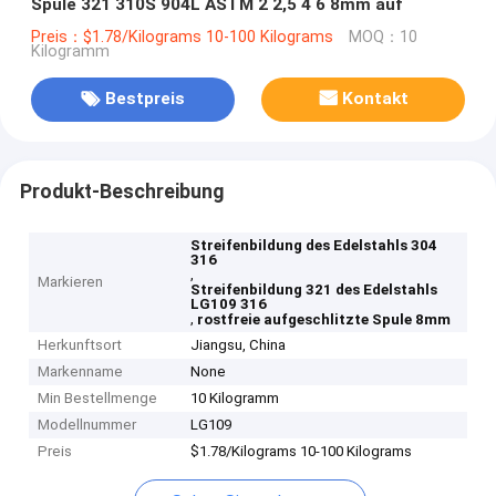
Spule 321 310S 904L ASTM 2 2,5 4 6 8mm auf
Preis：$1.78/Kilograms 10-100 Kilograms
MOQ：10
Kilogramm
Bestpreis
Kontakt
Produkt-Beschreibung
Streifenbildung des Edelstahls 304
316
,
Markieren
Streifenbildung 321 des Edelstahls
LG109 316
,
rostfreie aufgeschlitzte Spule 8mm
Herkunftsort
Jiangsu, China
Markenname
None
Min Bestellmenge
10 Kilogramm
Modellnummer
LG109
Preis
$1.78/Kilograms 10-100 Kilograms