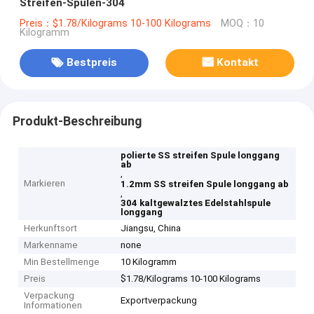
Streifen-Spulen-304
Preis：$1.78/Kilograms 10-100 Kilograms
MOQ：10
Kilogramm
Bestpreis
Kontakt
Produkt-Beschreibung
polierte SS streifen Spule longgang
ab
,
Markieren
1.2mm SS streifen Spule longgang ab
,
304 kaltgewalztes Edelstahlspule
longgang
Herkunftsort
Jiangsu, China
Markenname
none
Min Bestellmenge
10 Kilogramm
Preis
$1.78/Kilograms 10-100 Kilograms
Verpackung
Exportverpackung
Informationen