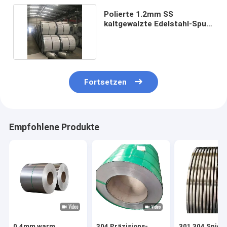
Polierte 1.2mm SS
kaltgewalzte Edelstahl-Spule
der Streifen-Spulen-304
Fortsetzen
Empfohlene Produkte
0.4mm warm
304 Präzisions-
301 304 Spiege